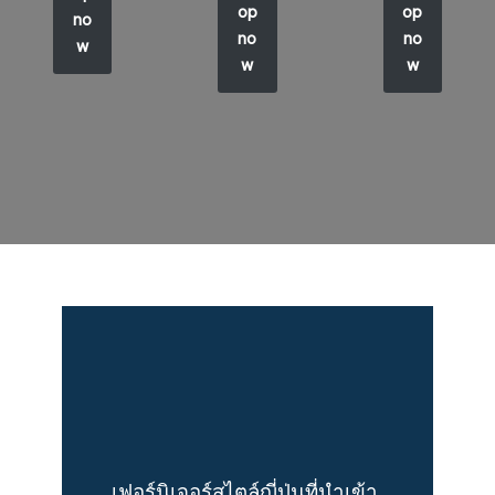
op
op
no
no
no
w
w
w
เฟอร์นิเจอร์สไตล์ญี่ปุ่นที่นำเข้า