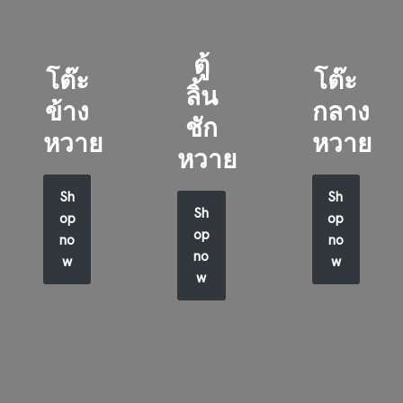
ตู้
โต๊ะ
โต๊ะ
ลิ้น
ข้าง
กลาง
ชัก
หวาย
หวาย
หวาย
Sh
Sh
Sh
op
op
op
no
no
no
w
w
w