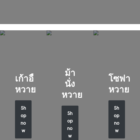
ม้า
เก้าอี้
โซฟา
นั่ง
หวาย
หวาย
หวาย
Sh
Sh
Sh
op
op
op
no
no
no
w
w
w