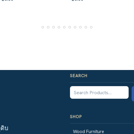
SEARCH
SHOP
ุดิบ
Wood Furniture