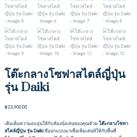
โต๊ะกลางโซฟาสไตล์ญี่ปุ่น
รุ่น Daiki
฿
23,900.00
เติมเต็มความอบอุ่นให้กับห้องนั่งเล่นของคุณด้วย
โต๊ะกลางโซฟา
สไตล์ญี่ปุ่น รุ่น Daiki
ที่ออกแบบมาเพื่อเพิ่มเสน่ห์ให้กับพื้นที่