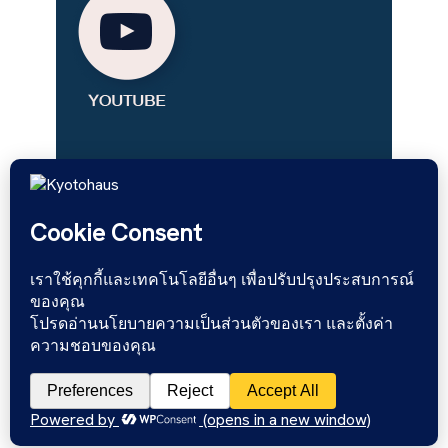
เฟอร์นิเจอร์ไม้จริง สไตล์มินิมอล โม
เดิร์น ผลิตจากโรงงานที่มี
ประสบการณ์​กว่า 15 ปี จำหน่าย
ทั้งปลีกและส่ง งานโครงการ ร้าน
อาหาร คอนโด บ้านพักที่อยู่อาศัย