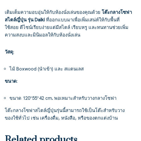
เติมเต็มความอบอุ่นให้กับห้องนั่งเล่นของคุณด้วย
โต๊ะกลางโซฟา
สไตล์ญี่ปุ่น รุ่น Daiki
ที่ออกแบบมาเพื่อเพิ่มเสน่ห์ให้กับพื้นที่
ใช้สอย ดีไซน์เรียบง่ายแต่มีสไตล์ เรียบหรู และทนทานช่วยเพิ่ม
ความสงบและมินิมอลให้กับห้องนั่งเล่น
วัสดุ
:
ไม้ Boxwood (นำเข้า) และ สแตนเลส
ขนาด
:
ขนาด 120*55*42 cm
.
พอเหมาะสำหรับวางกลางโซฟา
โต๊ะกลางโซฟาสไตล์ญี่ปุ่นรุ่นนี้สามารถใช้เป็นโต๊ะสำหรับวาง
ของใช้ทั่วไป เช่น เครื่องดื่ม, หนังสือ, หรือของตกแต่งบ้าน
Related products