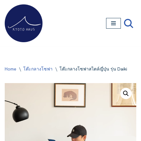
Skip
to
content
Home
\
โต๊ะกลางโซฟา
\
โต๊ะกลางโซฟาสไตล์ญี่ปุ่น รุ่น Daiki