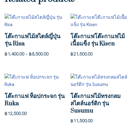
โต๊ะกาแฟไม้สไตล์ญี่ปุ่น
โต๊ะกาแฟโต๊ะกาแฟไม้
รุ่น Risa
เนื้อแข็ง รุ่น Kisen
฿
1,400.00
–
฿
8,500.00
฿
21,500.00
โต๊ะกาแฟ ท็อปกระจก รุ่น
โต๊ะกาแฟไม้ทรงกลม
Ruka
สไตล์นอร์ดิก รุ่น
Susumu
฿
12,500.00
฿
11,500.00