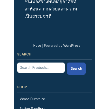
ชิ้นเพื่อสร้างพื้นที่อยู่อาศัยที่
สะท้อนความสงบและความ
เป็นธรรมชาติ
Neve
| Powered by
WordPress
SEARCH
Search
SHOP
Wood Furniture
Rattan Furniture