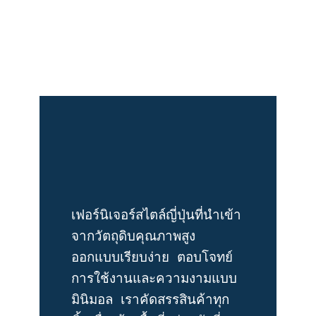
เฟอร์นิเจอร์สไตล์ญี่ปุ่นที่นำเข้า
จากวัตถุดิบคุณภาพสูง 
ออกแบบเรียบง่าย ตอบโจทย์
การใช้งานและความงามแบบ
มินิมอล เราคัดสรรสินค้าทุก