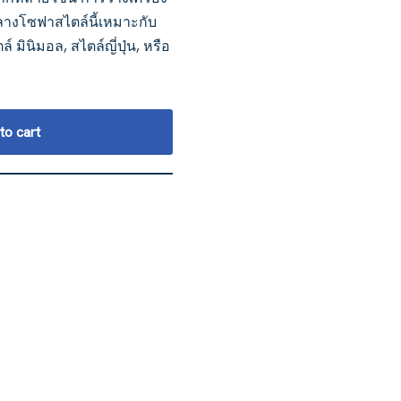
กลางโซฟาสไตล์นี้เหมาะกับ
มินิมอล, สไตล์ญี่ปุ่น, หรือ
to cart