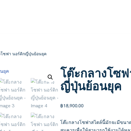
โซฟา นอร์ดิกญี่ปุ่นย้อนยุค
โต๊ะกลางโซฟา
ญี่ปุ่นย้อนยุค
฿
18,900.00
โต๊ะกลางโซฟาสไตล์นี้มักจะมีขนา
สมควรเพื่อให้สามารถใช้งานได้หลา