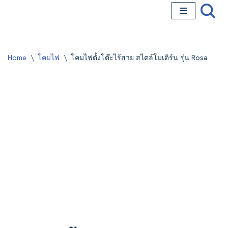
Skip
to
content
Home
\
โคมไฟ
\
โคมไฟตั้งโต๊ะไร้สาย สไตล์โมเดิร์น รุ่น Rosa