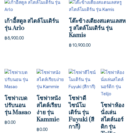
เก้าอี้สตูล สไตล์โมเดิร์น
โต๊ะข้างเตียงสแตนเลสห
รุ่น Arlo
รู สไตล์โมเดิร์น รุ่น
Kamis
฿
8,900.00
฿
10,900.00
โซฟาเบด
โซฟาหนัง
โซฟาดี
ปรับนอน
สไตล์เรียบ
ไซน์โม
โซฟาห้อง
รุ่น Masao
ง่าย รุ่น
เดิร์น รุ่น
นั่งเล่น
Kammie
Fuyuki (สี
สไตล์นอร์
฿
0.00
กากี)
ดิก รุ่น
฿
0.00